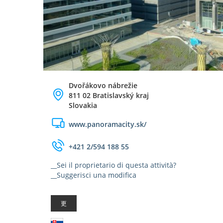
Dvořákovo nábrežie
811 02 Bratislavský kraj
Slovakia
www.panoramacity.sk/
+421 2/594 188 55
__Sei il proprietario di questa attività?
__Suggerisci una modifica
更