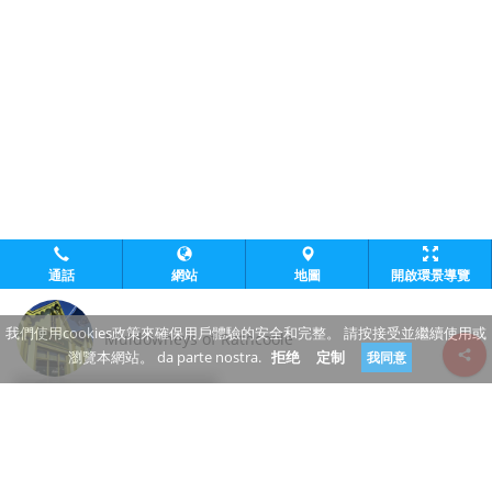
通話
網站
地圖
開啟環景導覽
我們使用cookies政策來確保用戶體驗的安全和完整。 請按接受並繼續使用或
Muldowneys of Rathcoole
瀏覽本網站。 da parte nostra.
拒绝
定制
我同意
Review consent
www.muldowneysrathcoole.ie/
+353 1 458 9799