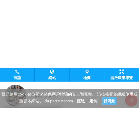
通話
網站
地圖
開啟環景導覽
我們使用cookies政策來確保用戶體驗的安全和完整。 請按接受並繼續使用或
Marks Models
瀏覽本網站。 da parte nostra.
拒绝
定制
我同意
Review consent
www.marksmodels.com/
+353 1 412 4829