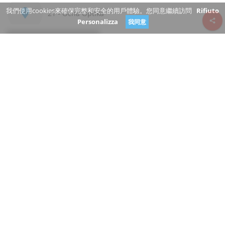
我們使用cookies來確保完整和安全的用戶體驗。您同意繼續訪問
Rifiuto
21 - Očná Optika
Personalizza
我同意
Review consent
Dunajská
811 09 Bratislavský kraj
Slovakia
www.optika21.cmo.sk/
+421 2/527 330 85
关闭
你是這個企業的老闆？
建議更改
店